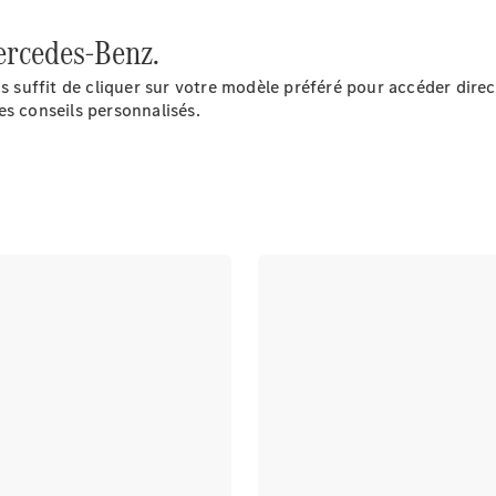
pneus
Maintenance,
ercedes-Benz.
réparation et
garantie
ous suffit de cliquer sur votre modèle préféré pour accéder dir
es conseils personnalisés.
Maintenance
Réparation
Service &
garanties
Rappel de
véhicules
(VRS)