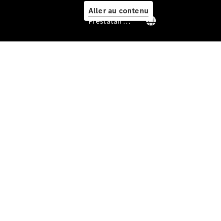
Aller au contenu
Prestataire / Protection des données
Prendre
rendez-
vous à
l'atelier
Offre
digitale
Solutions
de recharge
Recharge en
déplacement
Assistance
en cas de
panne ou
d'accident
Roues &