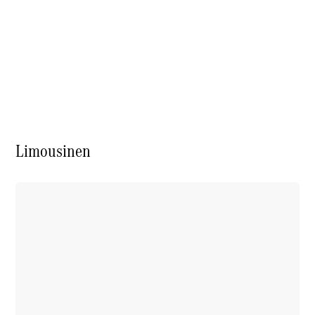
Über uns
Standort &
Öffnungszeiten
Limousinen
Ansprechpartner
Unternehmen
Jobs &
Karriere
Kontaktformular
Servicetermin
buchen