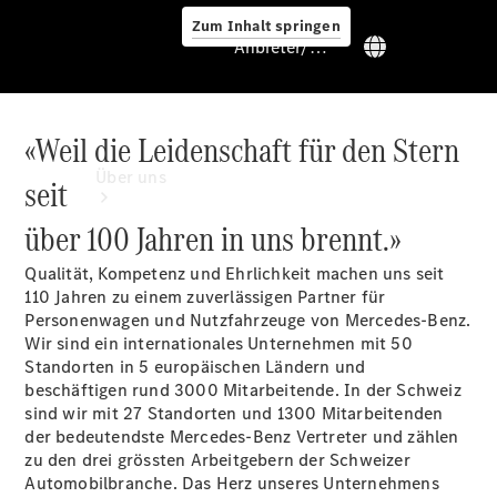
Zum Inhalt springen
Anbieter/Datenschutz
«Weil die Leidenschaft für den Stern
Anbieter/Datenschutz
Über uns
seit
über 100 Jahren in uns brennt.»
Qualität, Kompetenz und Ehrlichkeit machen uns seit
110 Jahren zu einem zuverlässigen Partner für
Personenwagen und Nutzfahrzeuge von Mercedes-Benz.
Wir sind ein internationales Unternehmen mit 50
Standort &
Standorten in 5 europäischen Ländern und
Öffnungszeiten
beschäftigen rund 3000 Mitarbeitende. In der Schweiz
Ansprechpartner
sind wir mit 27 Standorten und 1300 Mitarbeitenden
Unternehmen
der bedeutendste Mercedes-Benz Vertreter und zählen
Jobs &
zu den drei grössten Arbeitgebern der Schweizer
Karriere
Automobilbranche. Das Herz unseres Unternehmens