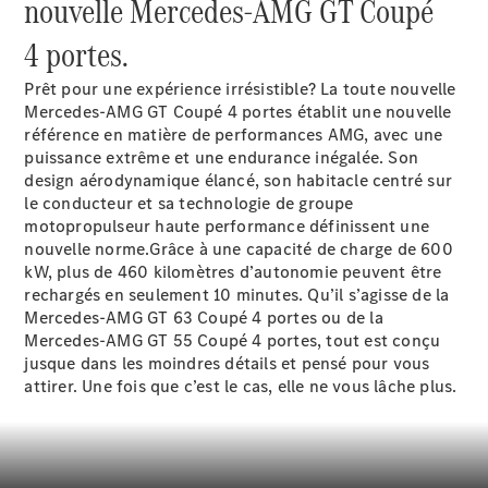
nouvelle Mercedes-AMG GT Coupé
pneus
Maintenance,
4 portes.
réparation et
garantie
Prêt pour une expérience irrésistible? La toute nouvelle
Mercedes-AMG GT Coupé 4 portes établit une nouvelle
référence en matière de performances AMG, avec une
puissance extrême et une endurance inégalée. Son
design aérodynamique élancé, son habitacle centré sur
le conducteur et sa technologie de groupe
motopropulseur haute performance définissent une
nouvelle norme.Grâce à une capacité de charge de 600
kW
, plus de 460 kilomètres d’autonomie peuvent être
rechargés en seulement 10 minutes. Qu’il s’agisse de la
Mercedes-AMG GT 63 Coupé 4 portes ou de la
Maintenance
Mercedes-AMG GT 55 Coupé 4 portes, tout est conçu
Réparation
jusque dans les moindres détails et pensé pour vous
Service &
attirer. Une fois que c’est le cas, elle ne vous lâche plus.
garanties
Rappel de
véhicules
(VRS)