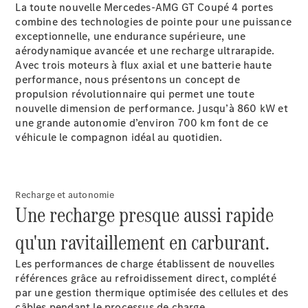
La toute nouvelle Mercedes-AMG GT Coupé 4 portes
Emplois et
combine des technologies de pointe pour une puissance
carrière
exceptionnelle, une endurance supérieure, une
aérodynamique avancée et une recharge ultrarapide.
Formulaire
Avec trois moteurs à flux axial et une batterie haute
de contact
performance, nous présentons un concept de
Prendre
propulsion révolutionnaire qui permet une toute
rendez-
nouvelle dimension de performance. Jusqu’à 860 kW et
vous à
une grande autonomie d’environ 700 km font de ce
l'atelier
véhicule le compagnon idéal au quotidien.
Recharge et autonomie
Une recharge presque aussi rapide
qu'un ravitaillement en carburant.
Les performances de charge établissent de nouvelles
références grâce au refroidissement direct, complété
par une gestion thermique optimisée des cellules et des
Prestataire /
câbles pendant le processus de charge.