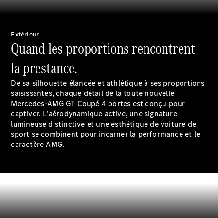
Pièces de
rechange
Accessories
Extérieur
Quand les proportions rencontrent
la prestance.
De sa silhouette élancée et athlétique à ses proportions
saisissantes, chaque détail de la toute nouvelle
Brochure
Mercedes-AMG GT Coupé 4 portes est conçu pour
numérique
captiver. L’aérodynamique active, une signature
Accessoires
lumineuse distinctive et une esthétique de voiture de
de véhicule
sport se combinent pour incarner la performance et le
Collection
caractère AMG.
Notices
d'utilisation
Prendre
rendez-
vous à
l'atelier