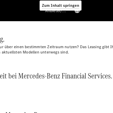
Service &
Zum Inhalt springen
Zubehör
Anbieter/Datenschutz
g.
ur über einen bestimmten Zeitraum nutzen? Das Leasing gibt Ih
n aktuellsten Modellen unterwegs sind.
Servicetermin
buchen
Digitale
Extras
eit bei Mercedes-Benz Financial Services
Ladelösungen
Unterwegs
laden
Pannen- &
Unfallhilfe
Räder &
Reifen
Wartung,