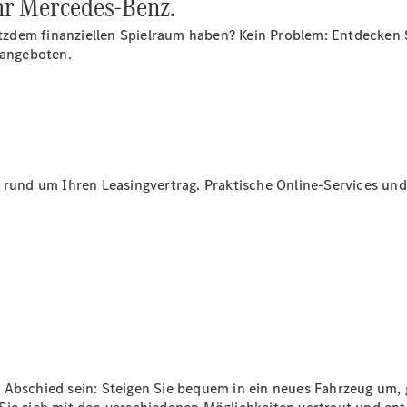
Ihr Mercedes-Benz.
Reparatur
&
zdem finanziellen Spielraum haben? Kein Problem: Entdecken 
Garantie
gangeboten.
 rund um Ihren Leasingvertrag. Praktische Online-Services und 
Übersicht
Reparatur
Service &
Garantie
Rückrufe
Ersatzteile
Accessories
 Abschied sein: Steigen Sie bequem in ein neues Fahrzeug um, 