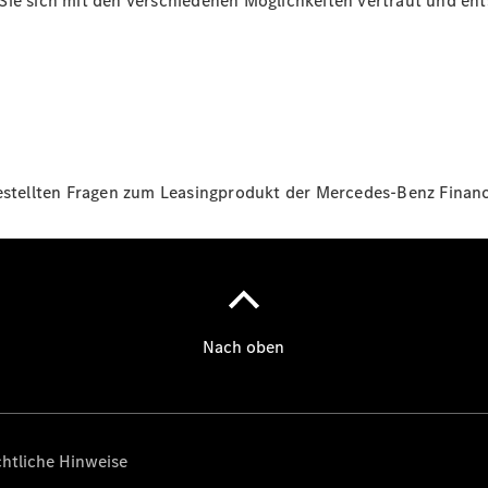
Sie sich mit den verschiedenen Möglichkeiten vertraut und ents
Digitale
Broschüre
Fahrzeugzubehör
gestellten Fragen zum Leasingprodukt der Mercedes-Benz Financi
Collection
Betriebsanleitungen
Servicetermin
buchen