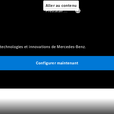
Aller au contenu
Prestataire / Protection des données
Prendre
rendez-
vous à
technologies et innovations de Mercedes-Benz.
l'atelier
Offre
digitale
Configurer maintenant
Solutions
de recharge
Recharge en
déplacement
Assistance
en cas de
panne ou
d'accident
Roues &