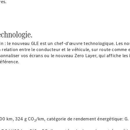
ves.
echnologie.
ain : le nouveau GLE est un chef-d'œuvre technologique. Les 
elation entre le conducteur et le véhicule, sur route comme en 
onnaliser vos écrans ou le nouveau Zero Layer, qui affiche les
À notre sujet
référence.
Site et
horaires
100 km, 324 g CO
/km, catégorie de rendement énergétique:
G.
2
Interlocuteur
L'entreprise