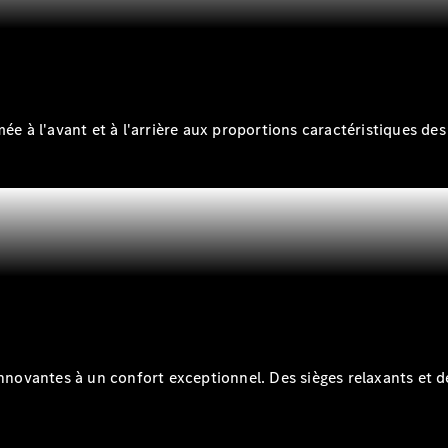
pneus
Maintenance,
réparation et
garantie
ée à l'avant et à l'arrière aux proportions caractéristiques de
Maintenance
Réparation
Service &
garanties
innovantes à un confort exceptionnel. Des sièges relaxants et 
Rappel de
véhicules
(VRS)