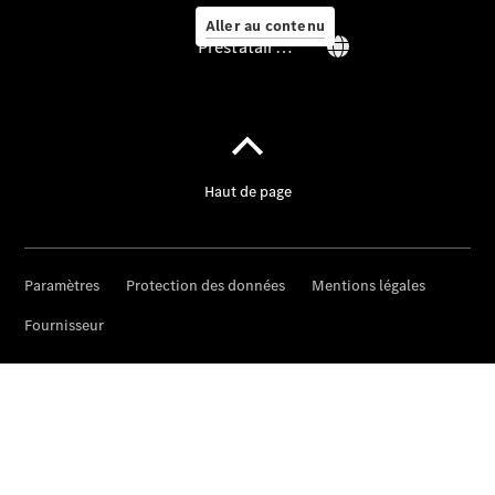
Aller au contenu
Prestataire / Protection des données
Prendre
rendez-
vous à
l'atelier
Offre
digitale
Solutions
de recharge
Recharge en
déplacement
Assistance
en cas de
panne ou
d'accident
Roues &